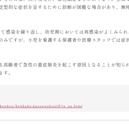
定型的な症状を呈するために診断が困難な場合があり、無
って感染を繰り返し、幼児期においては再感染がよくみられ
のみですが、小児を看護する保護者や医療スタッフでは症
る高齢者で急性の重症肺炎を起こす原因となることが知ら
ます。
/kenkou/kekkaku-kansenshou19/rs_qa.html