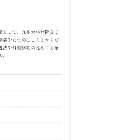
医として、九州大学病院など
経痛や女性のこころとからだ
処法や月経移動の説明にも精
る。