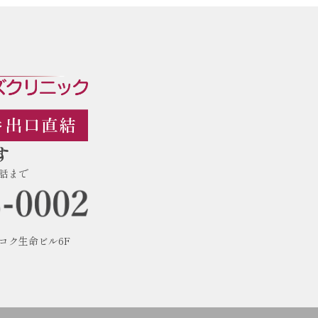
す
話まで
フコク生命ビル6F