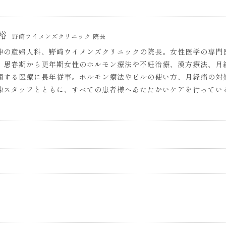
裕
野崎ウイメンズクリニック 院長
神の産婦人科、野崎ウイメンズクリニックの院長。女性医学の専門
、思春期から更年期女性のホルモン療法や不妊治療、漢方療法、月
関する医療に長年従事。ホルモン療法やピルの使い方、月経痛の対
練スタッフとともに、すべての患者様へあたたかいケアを行ってい