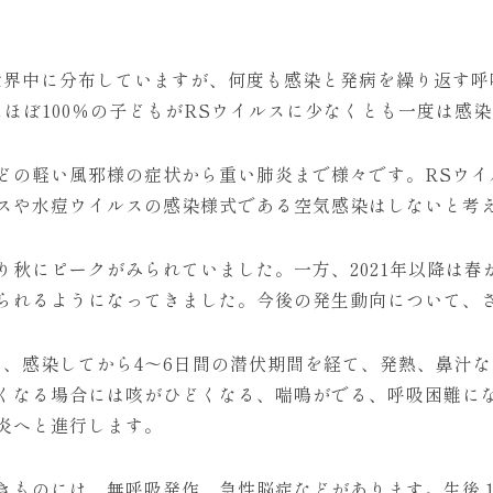
界中に分布していますが、何度も感染と発病を繰り返す呼
にほぼ100％の子どもがRSウイルスに少なくとも一度は感
どの軽い風邪様の症状から重い肺炎まで様々です。RSウイ
スや水痘ウイルスの感染様式である空気感染はしないと考
り秋にピークがみられていました。一方、2021年以降は春
られるようになってきました。今後の発生動向について、
は、感染してから4～6日間の潜伏期間を経て、発熱、鼻汁
くなる場合には咳がひどくなる、喘鳴がでる、呼吸困難に
炎へと進行します。
きものには、無呼吸発作、急性脳症などがあります。生後１