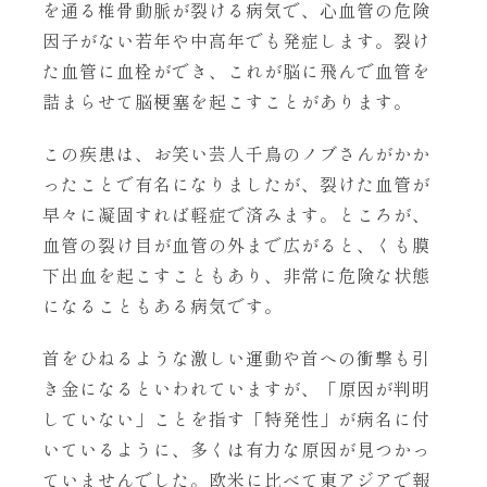
を通る椎骨動脈が裂ける病気で、心血管の危険
因子がない若年や中高年でも発症します。裂け
た血管に血栓ができ、これが脳に飛んで血管を
詰まらせて脳梗塞を起こすことがあります。
この疾患は、お笑い芸人千鳥のノブさんがかか
ったことで有名になりましたが、裂けた血管が
早々に凝固すれば軽症で済みます。ところが、
血管の裂け目が血管の外まで広がると、くも膜
下出血を起こすこともあり、非常に危険な状態
になることもある病気です。
首をひねるような激しい運動や首への衝撃も引
き金になるといわれていますが、「原因が判明
していない」ことを指す「特発性」が病名に付
いているように、多くは有力な原因が見つかっ
ていませんでした。欧米に比べて東アジアで報