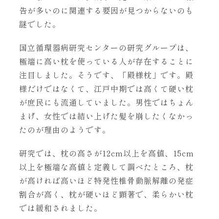
告が多いのに関連する要因が見つからないのも
謎でした。
国立循環器病研究センターの研究グループは、
極端に高い枕を使っている人が存在することに
注目しました。そうです、「殿様枕」です。殿
様だけではなくて、江戸中期では高くて硬い枕
が庶民にも流通していました。男性ではちょん
まげ、女性では結い上げた髪を崩したくなかっ
たのが理由のようです。
研究では、枕の高さが12cm以上を高値、15cm
以上を極端な高値と定義して調べたところ、枕
が高ければ高いほど特発性椎骨動脈解離の発症
割合が高く、枕が硬いほど顕著で、柔らかい枕
では緩和されました。