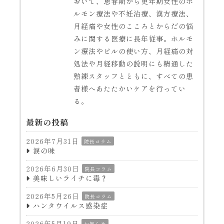
おいて、思春期から更年期女性のホ
ルモン療法や不妊治療、漢方療法、
月経痛や女性のこころとからだの悩
みに関する医療に長年従事。ホルモ
ン療法やピルの使い方、月経痛の対
処法や月経移動の説明にも精通した
熟練スタッフとともに、すべての患
者様へあたたかいケアを行ってい
る。
最新の投稿
2026年7月31日
院長コラム
涙の味
2026年6月30日
院長コラム
美味しいライチに毒？
2026年5月26日
院長コラム
ハンタウイルス感染症
2026年5月19日
お知らせ