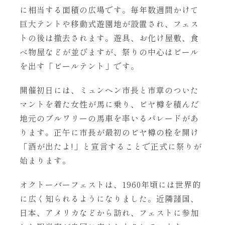
に相当する面積の広場です。毎年数週間かけて
巨大テントや移動式遊園地が設置され、フェス
トの後は撤去されます。遊具、お化け屋敷、食
べ物屋などが並びますが、祭りの中心はビール
を出す「ビールテント」です。
開催初日には、ミュンヘン市長と市章のついた
マントを着た女性が馬に乗り、ビヤ樽を積んだ
地元のブルワリーの馬車を率いるパレードがあ
ります。正午に市長が最初のビヤ樽の栓を開け
「酒が出たよ!」と宣言することで正式に祭りが
始まります。
オクトーバーフェストは、1960年頃には世界的
に広く知られるようになりました。近隣諸国、
日本、アメリカなどから訪れ、フェストに参加