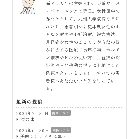
福岡市天神の産婦人科、野崎ウイメ
ンズクリニックの院長。女性医学の
専門医として、九州大学病院などに
おいて、思春期から更年期女性のホ
ルモン療法や不妊治療、漢方療法、
月経痛や女性のこころとからだの悩
みに関する医療に長年従事。ホルモ
ン療法やピルの使い方、月経痛の対
処法や月経移動の説明にも精通した
熟練スタッフとともに、すべての患
者様へあたたかいケアを行ってい
る。
最新の投稿
2026年7月31日
院長コラム
涙の味
2026年6月30日
院長コラム
美味しいライチに毒？