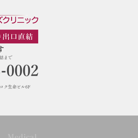
す
話まで
フコク生命ビル6F
Medical