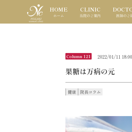
HOME
CLINIC
DOCT
ホーム
当院のご案内
医師のご
2022/01/11 18:0
Column 121
果糖は万病の元
健康
院長コラム