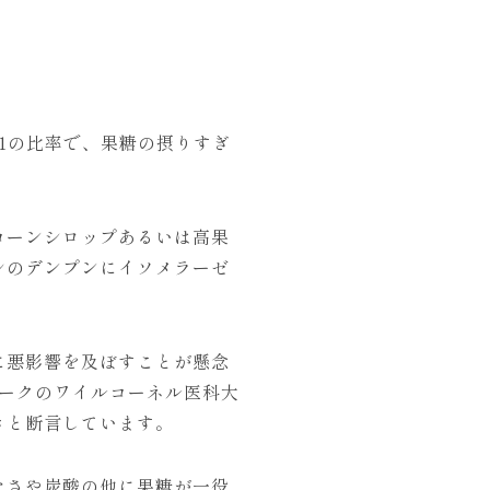
1の比率で、果糖の摂りすぎ
コーンシロップあるいは高果
シのデンプンにイソメラーゼ
に悪影響を及ぼすことが懸念
ークのワイルコーネル医科大
きと断言しています。
たさや炭酸の他に果糖が一役