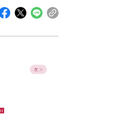
次 ＞
31