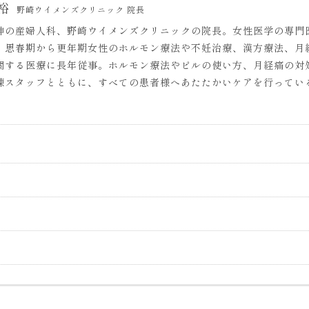
裕
野崎ウイメンズクリニック 院長
神の産婦人科、野崎ウイメンズクリニックの院長。女性医学の専門
、思春期から更年期女性のホルモン療法や不妊治療、漢方療法、月
関する医療に長年従事。ホルモン療法やピルの使い方、月経痛の対
練スタッフとともに、すべての患者様へあたたかいケアを行ってい