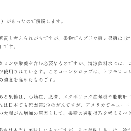
）があったので解説します。
質と考えられがちですが、果物でもブドウ糖と果糖は1対
」です。
ミンや栄養を含む必要なものですが、清涼飲料水には、
が使用されています。このコーンシロップは、トウモロコ
の濃度を高めたものです。
る果糖は、心筋症、肥満、メタボリック症候群や脂肪肝
んは日本でも死因第2位のがんですが、アメリカでニューヨ
の大腸がん増加の原因として、果糖の過剰摂取を考えるべ
水は本当に美味しいものですが、その美味しさには、冷