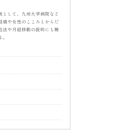
医として、九州大学病院など
経痛や女性のこころとからだ
処法や月経移動の説明にも精
る。