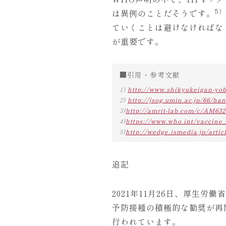
5）
は異例のことだそうです。
ていくことは避けなければな
が重要です。
■引用・参考文献
1)
http://www.shikyukeigan-yob
2)
http://jsog.umin.ac.jp/66/han
3)
http://amrit-lab.com/c/AM632
4)
https://www.who.int/vaccin
5)
http://wedge.ismedia.jp/artic
追記
2021年11月26日、厚生
予防接種の積極的な勧奨が再
行われています。