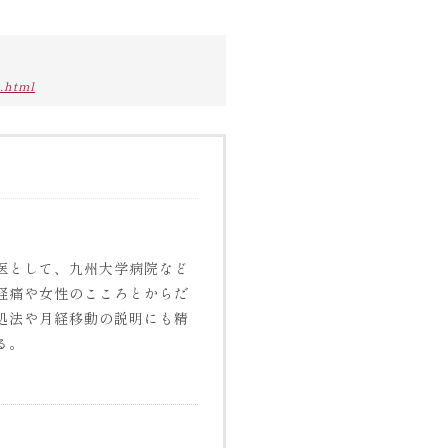
.html
医として、九州大学病院など
経痛や女性のこころとからだ
処法や月経移動の説明にも精
る。