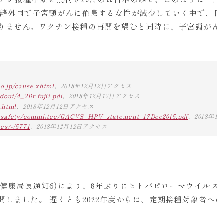
諸外国で子宮頸がんに罹患する女性が減少していく中で、
りません。ワクチン接種の再開を望むと同時に、子宮頸が
o.jp/cause.xhtml
、2018年12月12日アクセス
dout/4_2Dr.fujii.pdf
、2018年12月12日アクセス
.html
、2018年12月12日アクセス
e_safety/committee/GACVS_HPV_statement_17Dec2015.pdf
、2018年
les/-/5771
、2018年12月12日アクセス
労働省健康局長通知6)により、8年ぶりにヒトパピローマウイ
開しました。 遅くとも2022年度からは、定期接種対象者