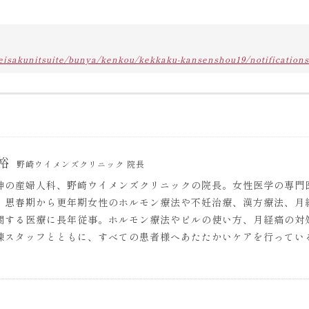
seisakunitsuite/bunya/kenkou/kekkaku-kansenshou19/notifications
裕
野崎ウイメンズクリニック 院長
神の産婦人科、野崎ウイメンズクリニックの院長。女性医学の専門
、思春期から更年期女性のホルモン療法や不妊治療、漢方療法、月
関する医療に長年従事。ホルモン療法やピルの使い方、月経痛の対
練スタッフとともに、すべての患者様へあたたかいケアを行ってい