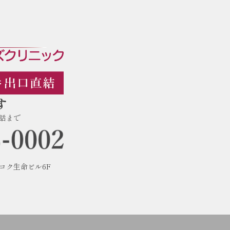
す
話まで
フコク生命ビル6F