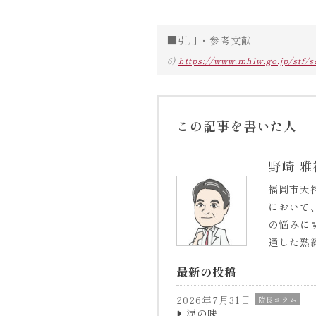
■引用・参考文献
6)
https://www.mhlw.go.jp/stf/
この記事を書いた人
野崎 雅
福岡市天
において
の悩みに
通した熟
最新の投稿
2026年7月31日
院長コラム
涙の味