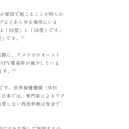
る感染が原因で起こることが明らか
ブなどあらゆる場所にいま
は「16型」と「18型」です。
1）
型」です。
実際に、アメリカやオースト
HPV感染率が減少していま
3）
ます。
です。世界保健機関（WH
中で、「日本では、専門家によるワク
推奨しない政治判断は安全で
国だけを名指しで批判するの