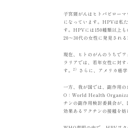
子宮頸がんはヒトパピローマウイ
になっています。HPVは私
す。HPVには150種類以上
20〜30代の女性に発見される
現在、ヒトのがんのうちでワ
ラリアでは、若年女性に対す
2）
す。
さらに、アメリカ癌学
一方、我が国では、副作用の
O：World Health O
チンの副作用検討委員会が、
効果あるワクチンの接種を妨
WHO声明の中で、HPVワ