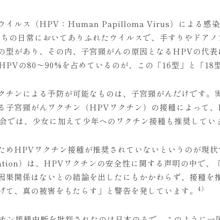
ルス（HPV：Human Papilloma Virus）によ
たちの日常においてありふれたウイルスで、手すりやドアノ
もの型があり、その内、子宮頸がんの原因となるHPVの代表
HPVの80〜90%を占めているのが、この「16型」と「18
クチンによる予防が可能なものは、子宮頸がんだけです。
る子宮頸がんワクチン（HPVワクチン）の接種によって、
会では、少女に加えて少年へのワクチン接種も推奨してい
ためHPVワクチン接種が推奨されていないというのが現状
rganization）は、HPVワクチンの安全性に関する声明の
因果関係はないとの結論を出したにもかかわらず、接種を
4）
げて、真の被害をもたらす」と警告を発しています。
クチン接種中断を批判されたのは日本のみで、このように一