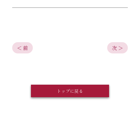
＜ 前
次 ＞
トップに戻る