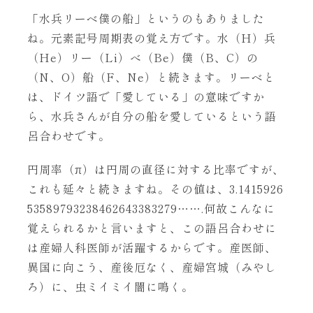
「水兵リーベ僕の船」というのもありました
ね。元素記号周期表の覚え方です。水（H）兵
（He）リー（Li）べ（Be）僕（B、C）の
（N、O）船（F、Ne）と続きます。リーベと
は、ドイツ語で「愛している」の意味ですか
ら、水兵さんが自分の船を愛しているという語
呂合わせです。
円周率（π）は円周の直径に対する比率ですが、
これも延々と続きますね。その値は、3.1415926
53589793238462643383279…….何故こんなに
覚えられるかと言いますと、この語呂合わせに
は産婦人科医師が活躍するからです。産医師、
異国に向こう、産後厄なく、産婦宮城（みやし
ろ）に、虫ミイミイ闇に鳴く。