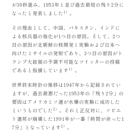
が30秒進み、1953年と並び過去最短の残り2分に
1）
なったと発表しました
。
その理由として、中国、パキスタン、インドに
よる核兵器の強化が1つ目の原因。そして、2つ
目の原因が北朝鮮の核開発と実験および日本へ
向けたミサイルの発射であり、3つ目の原因がト
ランプ大統領の予測不可能なツイッターの投稿
1）
であると指摘しています
。
世界終末時計の推移は1947年から記録されてい
ますが、過去最悪だった1953年の「残り2分」の
要因はアメリカとソ連が水爆の実験に成功した
2）
というものでした
。それと正反対に、ソビエ
ト連邦が崩壊した1991年が一番「時間が余った1
2）
7分」となっています
。