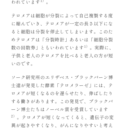
1）
われています
。
テロメアは細胞が分裂によって自己複製する度
に縮んでいき、テロメアが一定の長さ以下にな
ると細胞は分裂を停止してしまいます。このた
めテロメアは「分裂時計」あるいは「細胞分裂
1）
数の回数券」ともいわれています
。実際に、
子供と老人のテロメアを比べると老人の方が短
いのです。
ソーク研究所のエリザベス・ブラックバーン博
士達が発見した酵素「テロメラーゼ」には、テ
ロメアが短くなるのを遅らせたり、伸ばしたり
する働きがあります。この発見で、ブラックバ
ーン博士たちはノーベル賞を受賞しています
2）
。テロメアが短くなってくると、遺伝子の変
異が起きやすくなり、がんになりやすいと考え