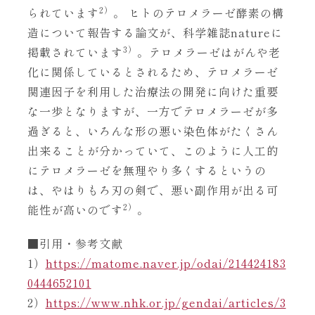
2）
られています
。 ヒトのテロメラーゼ酵素の構
造について報告する論文が、科学雑誌natureに
3）
掲載されています
。テロメラーゼはがんや老
化に関係しているとされるため、テロメラーゼ
関連因子を利用した治療法の開発に向けた重要
な一歩となりますが、一方でテロメラーゼが多
過ぎると、いろんな形の悪い染色体がたくさん
出来ることが分かっていて、このように人工的
にテロメラーゼを無理やり多くするというの
は、やはりもろ刃の剣で、悪い副作用が出る可
2）
能性が高いのです
。
■引用・参考文献
1）
https://matome.naver.jp/odai/214424183
0444652101
2）
https://www.nhk.or.jp/gendai/articles/3