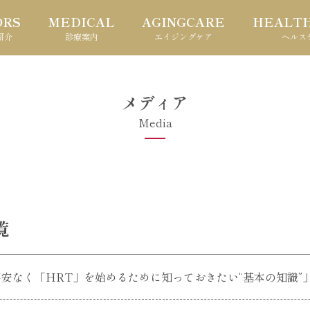
ORS
MEDICAL
AGINGCARE
HEALT
紹介
診療案内
エイジングケア
ヘルス
メディア
Media
覧
at「不安なく「HRT」を始めるために知っておきたい“基本の知識